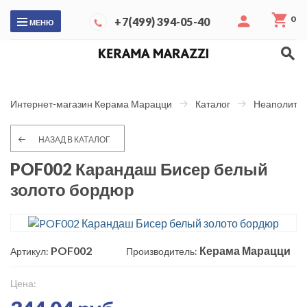
0
+7(499) 394-05-40
МЕНЮ
Интернет-магазин Керама Марацци
Каталог
Неаполитан
НАЗАД В КАТАЛОГ
POF002 Карандаш Бисер белый
золото бордюр
POF002
Керама Марацци
Артикул:
Производитель:
Цена: