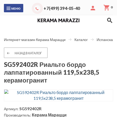
0
+7(499) 394-05-40
МЕНЮ
Интернет-магазин Керама Марацци
Каталог
Испанская 
НАЗАД В КАТАЛОГ
SG592402R Риальто бордо
лаппатированный 119,5x238,5
керамогранит
SG592402R
Артикул:
Керама Марацци
Производитель: