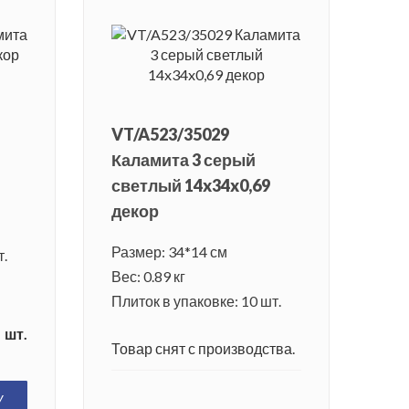
VT/A523/35029
Каламита 3 серый
светлый 14x34x0,69
декор
Размер: 34*14 см
т.
Вес: 0.89 кг
Плиток в упаковке: 10 шт.
шт.
Товар снят с производства.
У