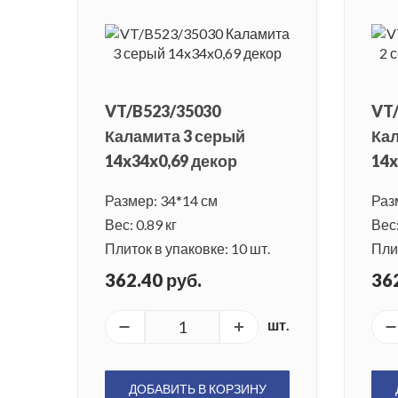
VT/B523/35030
VT/
Каламита 3 серый
Кал
14x34x0,69 декор
14x
Размер: 34*14 см
Раз
Вес: 0.89 кг
Вес:
Плиток в упаковке: 10 шт.
Плит
362.40 руб.
362
шт.
ДОБАВИТЬ В КОРЗИНУ