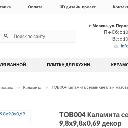
тавка
Оплата
3D дизайн-проект
Контак
г. Москва, ул. Перв
Пн-Сб: с 10
Вс: с 1
inf
ДЛЯ ВАННОЙ
ПЛИТКА ДЛЯ КУХНИ
КЕРАМ
TOB004 Каламита серый светлый матовый
Тоскана
Каламита
TOB004 Каламита с
9,8x9,8x0,69 декор