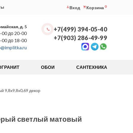
0
ты
Вход
Корзина
омайская, д. 5
+7(499) 394-05-40
-00 до 20-00
+7(903) 286-49-99
0-00 до 18-00
o@implitka.ru
ОГРАНИТ
ОБОИ
САНТЕХНИКА
 9,8x9,8x0,69 декор
ерый светлый матовый