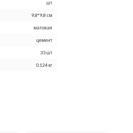
шт
9,8*9,8 см
матовая
цемент
33 шт
0.124 кг