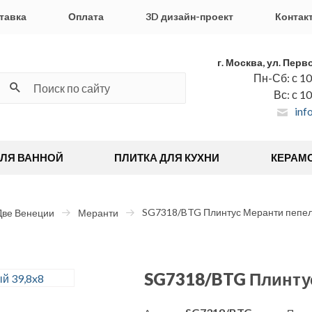
тавка
Оплата
3D дизайн-проект
Контак
г. Москва, ул. Перв
Пн-Сб: с 10
Вс: с 1
inf
ДЛЯ ВАННОЙ
ПЛИТКА ДЛЯ КУХНИ
КЕРАМ
SG7318/BTG Плинтус Меранти пепел
Две Венеции
Меранти
SG7318/BTG Плинту