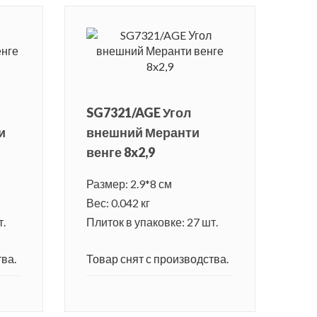
SG7321/AGE Угол
и
внешний Меранти
венге 8x2,9
Размер: 2.9*8 см
Вес: 0.042 кг
т.
Плиток в упаковке: 27 шт.
ва.
Товар снят с производства.