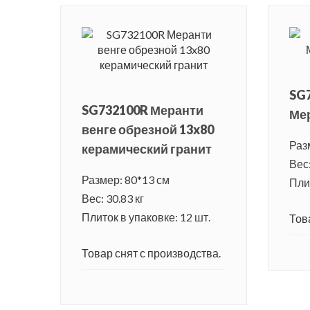
SG
SG732100R Меранти
Мер
венге обрезной 13x80
Раз
керамический гранит
Вес:
Размер: 80*13 см
Плит
Вес: 30.83 кг
Плиток в упаковке: 12 шт.
Тов
Товар снят с производства.