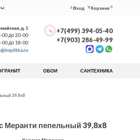
0
ты
Вход
Корзина
омайская, д. 5
+7(499) 394-05-40
-00 до 20-00
+7(903) 286-49-99
0-00 до 18-00
o@implitka.ru
ОГРАНИТ
ОБОИ
САНТЕХНИКА
ьный 39,8x8
с Меранти пепельный 39,8x8