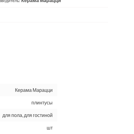
Керама Марацци
зводитель:
Керама Марацци
плинтусы
для пола, для гостиной
шт