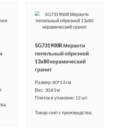
SG731900R Меранти
и
пепельный обрезной
13x80 керамический
гранит
Размер: 80*13 см
т.
Вес: 30.83 кг
Плиток в упаковке: 12 шт.
ва.
Товар снят с производства.