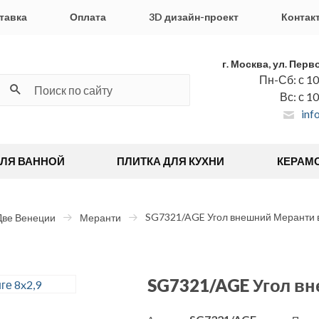
тавка
Оплата
3D дизайн-проект
Контак
г. Москва, ул. Перв
Пн-Сб: с 10
Вс: с 1
inf
ДЛЯ ВАННОЙ
ПЛИТКА ДЛЯ КУХНИ
КЕРАМ
SG7321/AGE Угол внешний Меранти в
Две Венеции
Меранти
SG7321/AGE Угол вн