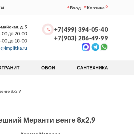
0
ты
Вход
Корзина
омайская, д. 5
+7(499) 394-05-40
-00 до 20-00
+7(903) 286-49-99
0-00 до 18-00
o@implitka.ru
ОГРАНИТ
ОБОИ
САНТЕХНИКА
енге 8x2,9
ешний Меранти венге 8x2,9