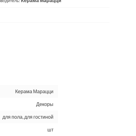
Керама Марацци
зводитель:
Керама Марацци
Декоры
для пола, для гостиной
шт