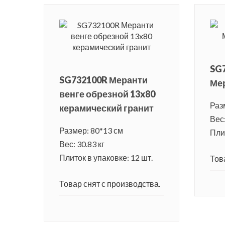
SG
SG732100R Меранти
Мер
венге обрезной 13x80
Раз
керамический гранит
Вес:
Размер: 80*13 см
Плит
Вес: 30.83 кг
Плиток в упаковке: 12 шт.
Тов
Товар снят с производства.