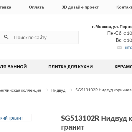
тавка
Оплата
3D дизайн-проект
Контак
г. Москва, ул. Перв
Пн-Сб: с 10
Вс: с 1
inf
ДЛЯ ВАННОЙ
ПЛИТКА ДЛЯ КУХНИ
КЕРАМ
SG513102R Нидвуд коричнев
Английская коллекция
Нидвуд
SG513102R Нидвуд 
гранит