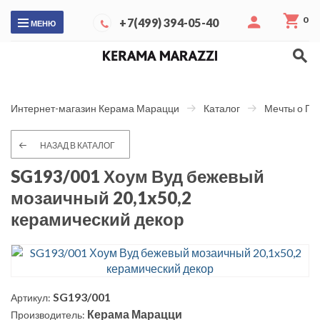
0
+7(499) 394-05-40
МЕНЮ
Интернет-магазин Керама Марацци
Каталог
Мечты о Па
НАЗАД В КАТАЛОГ
SG193/001 Хоум Вуд бежевый
мозаичный 20,1x50,2
керамический декор
SG193/001
Артикул:
Керама Марацци
Производитель: