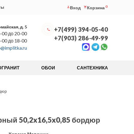
0
ты
Вход
Корзина
омайская, д. 5
+7(499) 394-05-40
-00 до 20-00
+7(903) 286-49-99
0-00 до 18-00
o@implitka.ru
ОГРАНИТ
ОБОИ
САНТЕХНИКА
рдюр
рный 50,2x16,5x0,85 бордюр