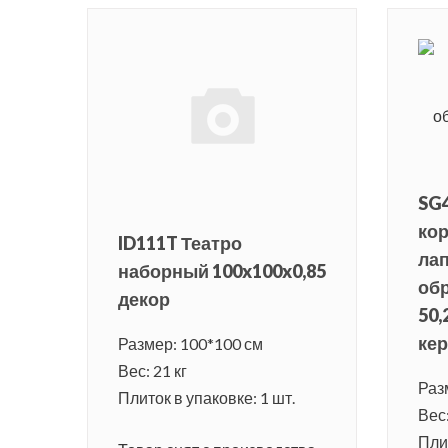
SG4
ко
ID111T Театро
ла
наборный 100x100x0,85
об
декор
50,
ке
Размер: 100*100 см
Вес: 21 кг
Раз
Плиток в упаковке: 1 шт.
Вес:
Плит