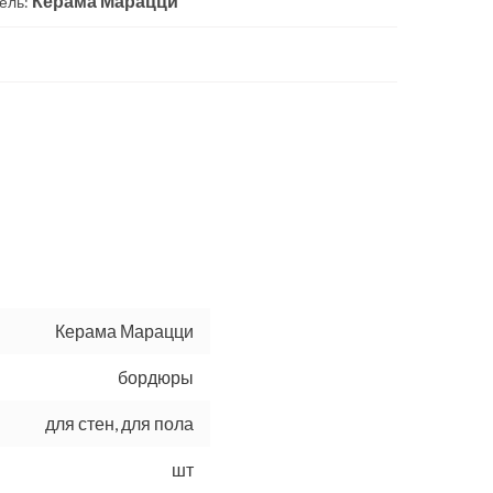
Керама Марацци
ель:
Керама Марацци
бордюры
для стен, для пола
шт