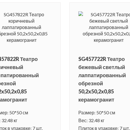
57822R Театро
SG457722R Театро
ричневый
бежевый светлый
ппатированный
лаппатированный
резной
обрезной
2x50,2x0,85
50,2x50,2x0,85
рамогранит
керамогранит
мер: 50*50 см
Размер: 50*50 см
 32.48 кг
Вес: 32.48 кг
ок в упаковке: 7 шт.
Плиток в упаковке: 7 шт.