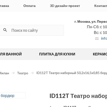
тавка
Оплата
3D дизайн-проект
Контак
г. Москва, ул. Перв
Пн-Сб: с 10
Вс: с 1
inf
ДЛЯ ВАННОЙ
ПЛИТКА ДЛЯ КУХНИ
КЕРАМ
ID112T Театро наборный 50,2x16,5x0,85 бо
Милан
Театро
ID112T Театро набо