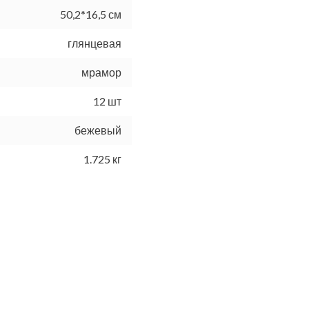
50,2*16,5 см
глянцевая
мрамор
12 шт
бежевый
1.725 кг