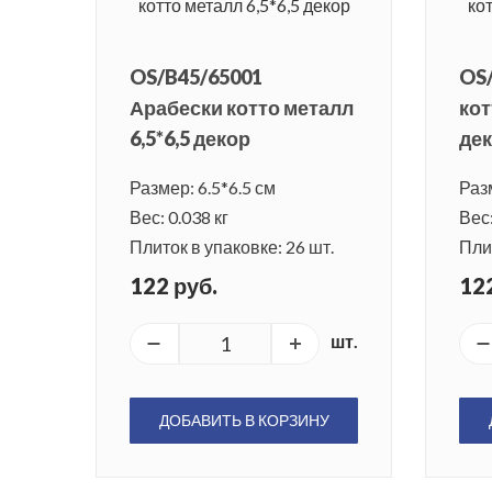
OS/B45/65001
OS/
Арабески котто металл
кот
6,5*6,5 декор
де
Размер: 6.5*6.5 см
Разм
Вес: 0.038 кг
Вес:
Плиток в упаковке: 26 шт.
Плит
122 руб.
122
шт.
ДОБАВИТЬ В КОРЗИНУ