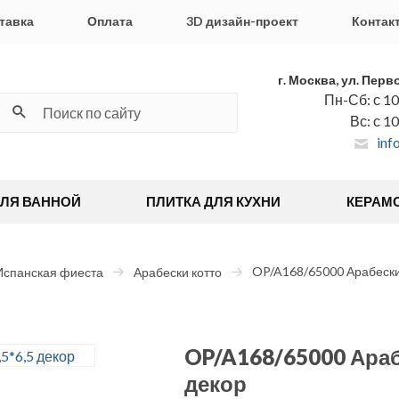
тавка
Оплата
3D дизайн-проект
Контак
г. Москва, ул. Перв
Пн-Сб: с 10
Вс: с 1
inf
ДЛЯ ВАННОЙ
ПЛИТКА ДЛЯ КУХНИ
КЕРАМ
OP/A168/65000 Арабески 
Испанская фиеста
Арабески котто
OP/A168/65000 Араб
декор