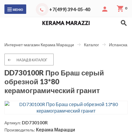
0
+7(499) 394-05-40
МЕНЮ
Интернет-магазин Керама Марацци
Каталог
Испанская 
НАЗАД В КАТАЛОГ
DD730100R Про Браш серый
обрезной 13*80
керамограмический гранит
DD730100R
Артикул:
Керама Марацци
Производитель: