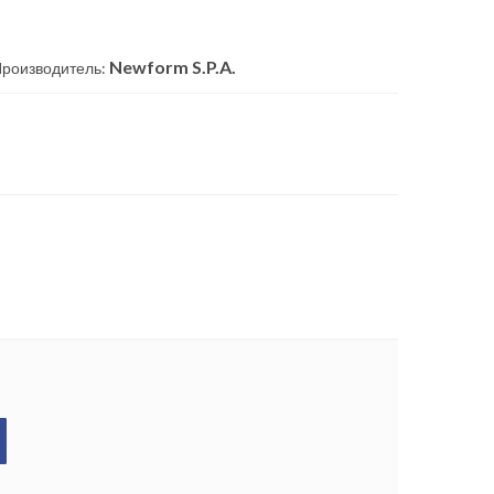
ь
Newform S.P.A.
роизводитель: