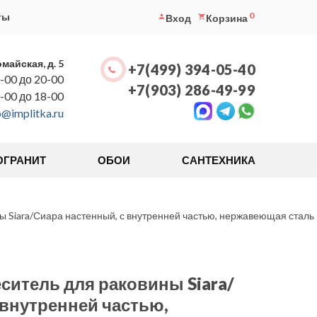
0
ты
Вход
Корзина
омайская, д. 5
+7(499) 394-05-40
-00 до 20-00
+7(903) 286-49-99
0-00 до 18-00
o@implitka.ru
ОГРАНИТ
ОБОИ
САНТЕХНИКА
 Siara/Сиара настенный, с внутренней частью, нержавеющая сталь
ситель для раковины Siara/
 внутренней частью,