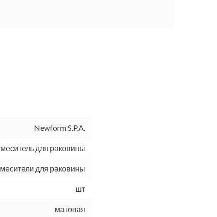
Newform S.P.A.
смеситель для раковины
смесители для раковины
шт
матовая