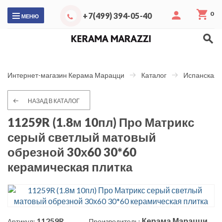
0
+7(499) 394-05-40
МЕНЮ
Интернет-магазин Керама Марацци
Каталог
Испанская 
НАЗАД В КАТАЛОГ
11259R (1.8м 10пл) Про Матрикс
серый светлый матовый
обрезной 30х60 30*60
керамическая плитка
11259R
Керама Марацци
Артикул:
Производитель: