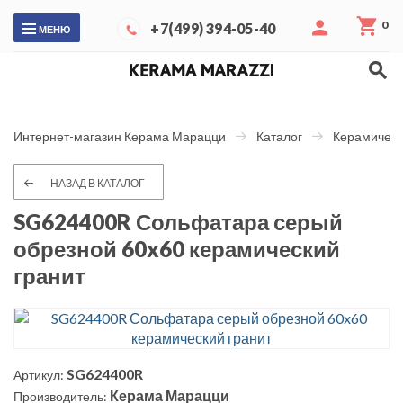
0
+7(499) 394-05-40
МЕНЮ
Интернет-магазин Керама Марацци
Каталог
Керамическ
НАЗАД В КАТАЛОГ
SG624400R Сольфатара серый
обрезной 60x60 керамический
гранит
SG624400R
Артикул:
Керама Марацци
Производитель: