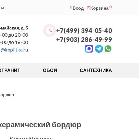
0
ты
Вход
Корзина
омайская, д. 5
+7(499) 394-05-40
-00 до 20-00
+7(903) 286-49-99
0-00 до 18-00
o@implitka.ru
ОГРАНИТ
ОБОИ
САНТЕХНИКА
 бордюр
 керамический бордюр