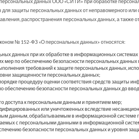
е персональных данных ООО «СИТИ» при обработке персон
 для защиты персональных данных от неправомерного или сл
тавления, распространения персональных данных, а также 
аконом № 152-ФЗ «О персональных данных» относятся:
льных данных при их обработке в информационных системах
их мер по обеспечению безопасности персональных данных 
ыполнения требований к защите персональных данных, исп
ровни защищенности персональных данных;
орядке процедуру оценки соответствия средств защиты ин
о обеспечению безопасности персональных данных до вво
о доступа к персональным данным и принятием мер;
дифицированных или уничтоженных вследствие несанкциони
ьным данным, обрабатываемым в информационной системе п
ершаемых с персональными данными в информационной систе
спечению безопасности персональных данных и уровня за