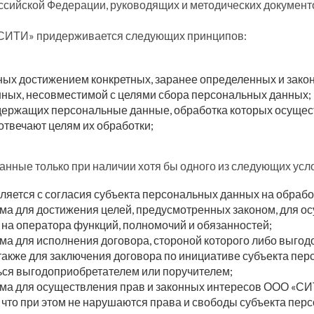
сийской Федерации, руководящих и методических документ
«СИТИ» придерживается следующих принципов:
ых достижением конкретных, заранее определенных и зако
ных, несовместимой с целями сбора персональных данных;
ержащих персональные данные, обработка которых осущест
отвечают целям их обработки;
нные только при наличии хотя бы одного из следующих усл
яется с согласия субъекта персональных данных на обрабо
ма для достижения целей, предусмотренных законом, для 
на оператора функций, полномочий и обязанностей;
а для исполнения договора, стороной которого либо выгод
также для заключения договора по инициативе субъекта пер
ься выгодоприобретателем или поручителем;
а для осуществления прав и законных интересов ООО «СИТ
 что при этом не нарушаются права и свободы субъекта пер