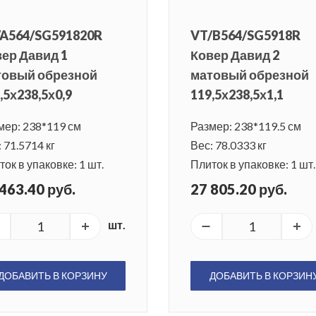
/A564/SG591820R
VT/B564/SG5918R
ер Давид 1
Ковер Давид 2
товый обрезной
матовый обрезной
,5х238,5х0,9
119,5х238,5х1,1
мер: 238*119 см
Размер: 238*119.5 см
 71.5714 кг
Вес: 78.0333 кг
ок в упаковке: 1 шт.
Плиток в упаковке: 1 шт.
463.40 руб.
27 805.20 руб.
шт.
ДОБАВИТЬ В КОРЗИНУ
ДОБАВИТЬ В КОРЗИН