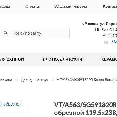
тавка
Оплата
3D дизайн-проект
Контак
г. Москва, ул. Перв
Пн-Сб: с 10
Вс: с 1
inf
ДЛЯ ВАННОЙ
ПЛИТКА ДЛЯ КУХНИ
КЕРАМ
VT/A563/SG591820R Ковер Венера 
Тоскана
Давид и Венера
VT/A563/SG591820R
обрезной 119,5х238,