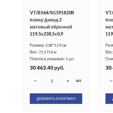
VT/B564/SG591820R
VT
Ковер Давид 2
Ков
матовый обрезной
ма
119,5х238,5х0,9
119
Размер: 238*119 см
Раз
Вес: 71.5714 кг
Вес:
Плиток в упаковке: 1 шт.
Плит
30 463.40 руб.
30 
шт.
ДОБАВИТЬ В КОРЗИНУ