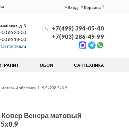
0
ты
Вход
Корзина
омайская, д. 5
+7(499) 394-05-40
-00 до 20-00
+7(903) 286-49-99
0-00 до 18-00
o@implitka.ru
ОГРАНИТ
ОБОИ
САНТЕХНИКА
матовый обрезной 119,5х238,5х0,9
 Ковер Венера матовый
5х0,9