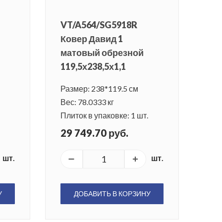
VT/A564/SG5918R
Ковер Давид 1
матовый обрезной
119,5х238,5х1,1
Размер: 238*119.5 см
Вес: 78.0333 кг
Плиток в упаковке: 1 шт.
29 749.70 руб.
шт.
шт.
У
ДОБАВИТЬ В КОРЗИНУ