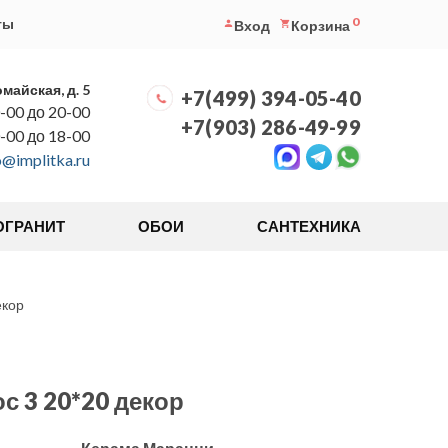
0
ты
Вход
Корзина
омайская, д. 5
+7(499) 394-05-40
-00 до 20-00
+7(903) 286-49-99
0-00 до 18-00
o@implitka.ru
ОГРАНИТ
ОБОИ
САНТЕХНИКА
екор
с 3 20*20 декор