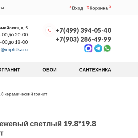
0
ты
Вход
Корзина
омайская, д. 5
+7(499) 394-05-40
-00 до 20-00
+7(903) 286-49-99
0-00 до 18-00
o@implitka.ru
ОГРАНИТ
ОБОИ
САНТЕХНИКА
.8 керамический гранит
ежевый светлый 19.8*19.8
т