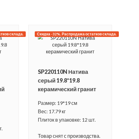
тков склада.
Скидка -32%. Распродажа остатков склада.
SP220110N Натива
серый 19.8*19.8
ий
керамический гранит
Размер: 19*19 см
Вес: 17.79 кг
Плиток в упаковке: 12 шт.
т.
Товар снят с производства.