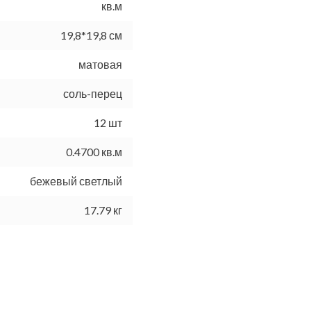
кв.м
19,8*19,8 см
матовая
соль-перец
12 шт
0.4700 кв.м
бежевый светлый
17.79 кг