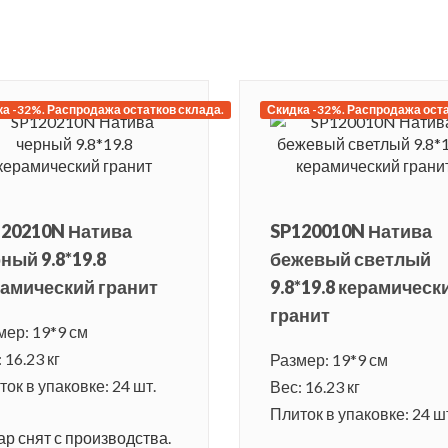
а -32%. Распродажа остатков склада.
Скидка -32%. Распродажа оста
120210N Натива
SP120010N Натива
ный 9.8*19.8
бежевый светлый
амический гранит
9.8*19.8 керамическ
гранит
мер: 19*9 см
 16.23 кг
Размер: 19*9 см
ок в упаковке: 24 шт.
Вес: 16.23 кг
Плиток в упаковке: 24 ш
ар снят с производства.