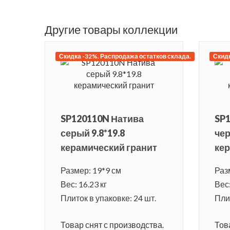
Другие товары коллекции
Скидка -32%. Распродажа остатков склада.
Скидк
SP120110N Натива
SP
серый 9.8*19.8
чер
керамический гранит
кер
Размер: 19*9 см
Раз
Вес: 16.23 кг
Вес:
Плиток в упаковке: 24 шт.
Плит
Товар снят с производства.
Тов