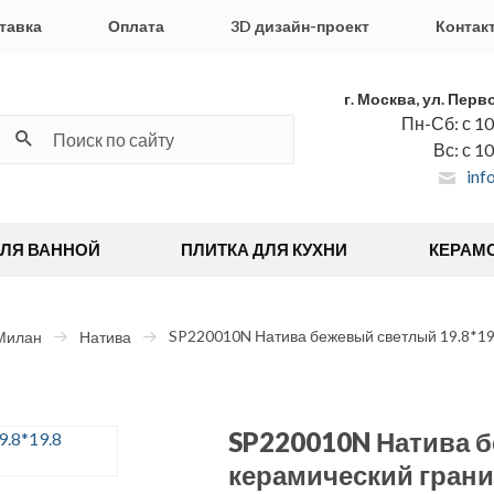
тавка
Оплата
3D дизайн-проект
Контак
г. Москва, ул. Перв
Пн-Сб: с 10
Вс: с 1
inf
ДЛЯ ВАННОЙ
ПЛИТКА ДЛЯ КУХНИ
КЕРАМ
SP220010N Натива бежевый светлый 19.8*19
Милан
Натива
SP220010N Натива б
керамический грани