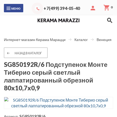
0
+7(499) 394-05-40
МЕНЮ
Интернет-магазин Керама Марацци
Каталог
Венеция
НАЗАД В КАТАЛОГ
SG850192R/6 Подступенок Монте
Тиберио серый светлый
лаппатированный обрезной
80x10,7x0,9
SG850192R/6
Артикул: