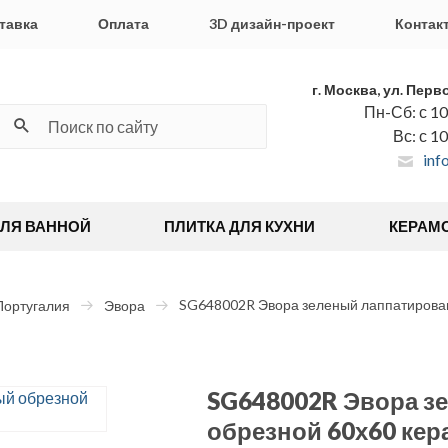
тавка
Оплата
3D дизайн-проект
Контак
г. Москва, ул. Перв
Пн-Сб: с 10
Вс: с 1
inf
ДЛЯ ВАННОЙ
ПЛИТКА ДЛЯ КУХНИ
КЕРАМ
SG648002R Эвора зеленый лаппатирова
Португалия
Эвора
SG648002R Эвора з
обрезной 60х60 кер