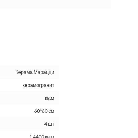
Керама Марацци
керамогранит
кв.м
60*60 см
4 шт
1.4400 кв.м