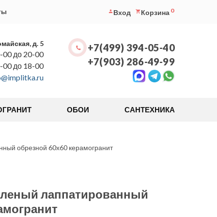
0
ты
Вход
Корзина
омайская, д. 5
+7(499) 394-05-40
-00 до 20-00
+7(903) 286-49-99
0-00 до 18-00
o@implitka.ru
ОГРАНИТ
ОБОИ
САНТЕХНИКА
нный обрезной 60х60 керамогранит
еленый лаппатированный
амогранит