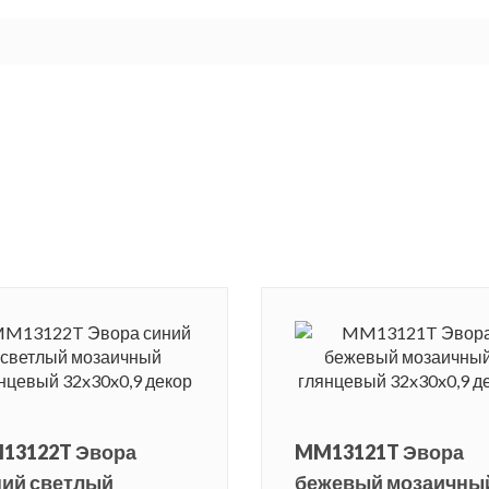
13122T Эвора
MM13121T Эвора
ний светлый
бежевый мозаичны