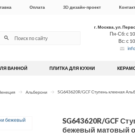
тавка
Оплата
3D дизайн-проект
Контак
г. Москва, ул. Перв
Пн-Сб: с 10
Вс: с 1
inf
ДЛЯ ВАННОЙ
ПЛИТКА ДЛЯ КУХНИ
КЕРАМ
SG643620R/GCF Ступень клееная Альб
Венеция
Альберони
SG643620R/GCF Сту
бежевый матовый о