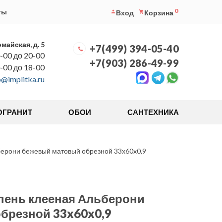
0
ты
Вход
Корзина
омайская, д. 5
+7(499) 394-05-40
-00 до 20-00
+7(903) 286-49-99
0-00 до 18-00
o@implitka.ru
ОГРАНИТ
ОБОИ
САНТЕХНИКА
ерони бежевый матовый обрезной 33x60x0,9
пень клееная Альберони
брезной 33x60x0,9