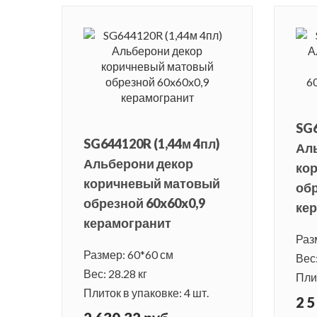
SG6
SG644120R (1,44м 4пл)
Ал
Альберони декор
ко
коричневый матовый
обр
обрезной 60x60x0,9
ке
керамогранит
Раз
Размер: 60*60 см
Вес:
Вес: 28.28 кг
Плит
Плиток в упаковке: 4 шт.
2 5