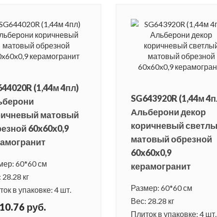
44020R (1,44м 4пл)
SG643920R (1,44м 4п
ьберони
Альберони декор
ричневый матовый
коричневый светл
езной 60x60x0,9
матовый обрезной
рамогранит
60x60x0,9
мер: 60*60 см
керамогранит
 28.28 кг
Размер: 60*60 см
ок в упаковке: 4 шт.
Вес: 28.28 кг
10.76 руб.
Плиток в упаковке: 4 шт.