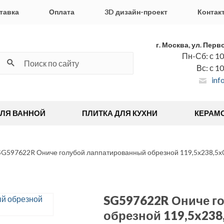
тавка
Оплата
3D дизайн-проект
Контак
г. Москва, ул. Перв
Пн-Сб: с 10
Вс: с 1
inf
ДЛЯ ВАННОЙ
ПЛИТКА ДЛЯ КУХНИ
КЕРАМ
SG597622R Ониче голубой лаппатированный обрезной 119,5x238,5x0
SG597622R Ониче г
обрезной 119,5x238