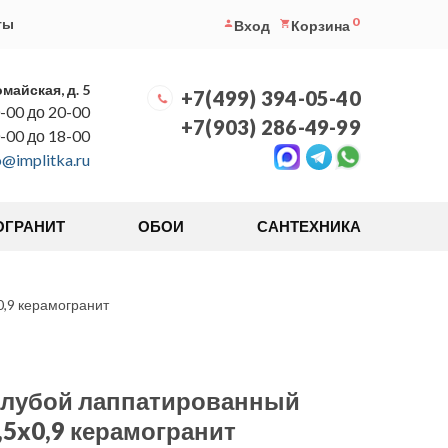
0
ты
Вход
Корзина
омайская, д. 5
+7(499) 394-05-40
-00 до 20-00
+7(903) 286-49-99
0-00 до 18-00
o@implitka.ru
ОГРАНИТ
ОБОИ
САНТЕХНИКА
,9 керамогранит
олубой лаппатированный
,5x0,9 керамогранит