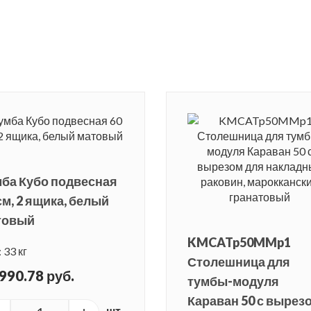
ба Кубо подвесная
см, 2 ящика, белый
товый
KMCATp50MMp1
 33 кг
Столешница для
990.78 руб.
тумбы-модуля
Караван 50 с вырез
шт.