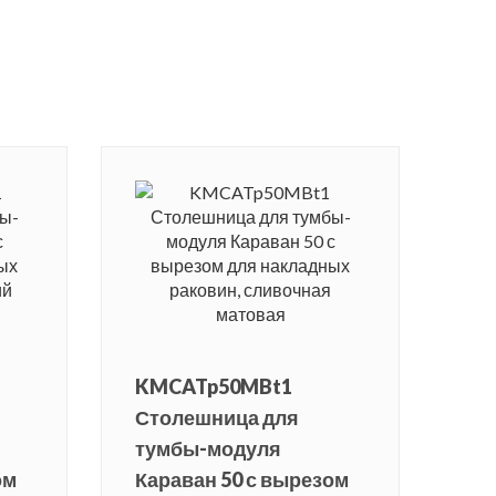
KMCATp50MBt1
Столешница для
тумбы-модуля
ом
Караван 50 с вырезом