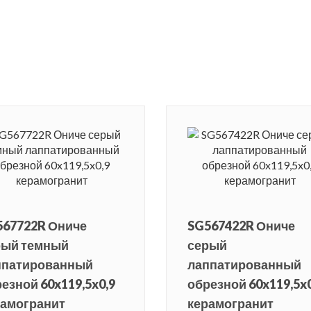
567722R Ониче
SG567422R Ониче
рый темный
серый
ппатированный
лаппатированный
езной 60x119,5x0,9
обрезной 60x119,5x0
рамогранит
керамогранит