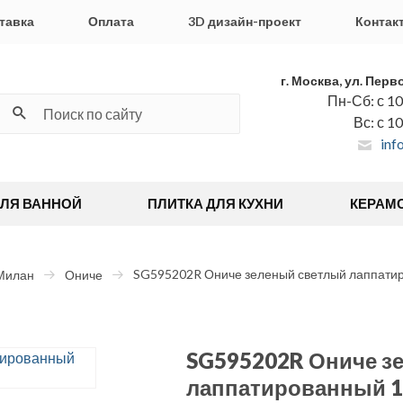
тавка
Оплата
3D дизайн-проект
Контак
г. Москва, ул. Перв
Пн-Сб: с 10
Вс: с 1
inf
ДЛЯ ВАННОЙ
ПЛИТКА ДЛЯ КУХНИ
КЕРАМ
SG595202R Ониче зеленый светлый лаппатир
Милан
Ониче
SG595202R Ониче з
лаппатированный 11