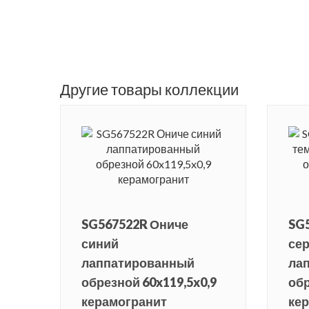
Другие товары коллекции
SG567522R Ониче
SG
синий
се
лаппатированный
ла
обрезной 60x119,5x0,9
обр
керамогранит
ке