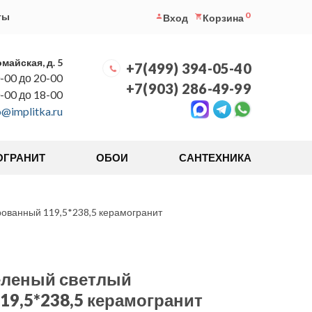
0
ты
Вход
Корзина
омайская, д. 5
+7(499) 394-05-40
-00 до 20-00
+7(903) 286-49-99
0-00 до 18-00
o@implitka.ru
ОГРАНИТ
ОБОИ
САНТЕХНИКА
ованный 119,5*238,5 керамогранит
еленый светлый
9,5*238,5 керамогранит