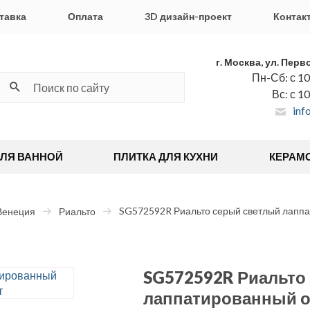
тавка
Оплата
3D дизайн-проект
Контак
г. Москва, ул. Перв
Пн-Сб: с 10
Вс: с 1
inf
ДЛЯ ВАННОЙ
ПЛИТКА ДЛЯ КУХНИ
КЕРАМ
SG572592R Риальто серый светлый лаппа
Венеция
Риальто
SG572592R Риальто
лаппатированный о