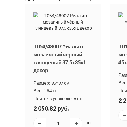
T054/48007 Риальто
T01
мозаичный чёрный
мо
глянцевый 37,5x35x1
45x
декор
Раз
Вес:
Размер: 35*37 см
Плит
Вес: 1.84 кг
Плиток в упаковке: 6 шт.
2 2
2 050.82 руб.
шт.