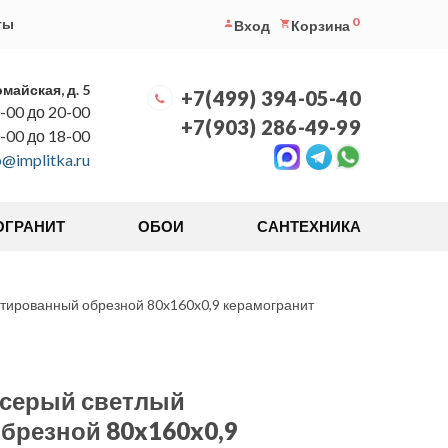
0
ты
Вход
Корзина
омайская, д. 5
+7(499) 394-05-40
-00 до 20-00
+7(903) 286-49-99
0-00 до 18-00
o@implitka.ru
ОГРАНИТ
ОБОИ
САНТЕХНИКА
тированный обрезной 80x160x0,9 керамогранит
 серый светлый
брезной 80x160x0,9