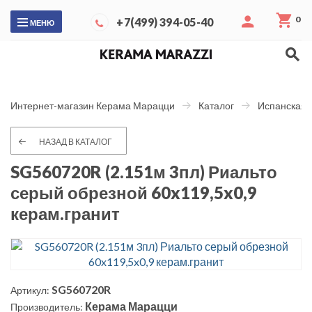
0
+7(499) 394-05-40
МЕНЮ
Интернет-магазин Керама Марацци
Каталог
Испанская 
НАЗАД В КАТАЛОГ
SG560720R (2.151м 3пл) Риальто
серый обрезной 60x119,5x0,9
керам.гранит
SG560720R
Артикул:
Керама Марацци
Производитель: