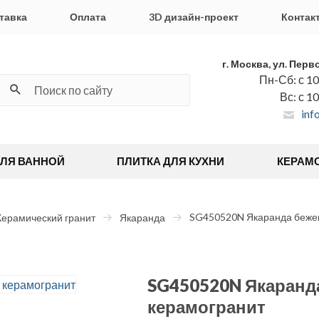
тавка
Оплата
3D дизайн-проект
Контак
г. Москва, ул. Перв
Пн-Сб: с 10
Вс: с 1
inf
ДЛЯ ВАННОЙ
ПЛИТКА ДЛЯ КУХНИ
КЕРАМ
SG450520N Якаранда бежев
Керамический гранит
Якаранда
SG450520N Якаранда
керамогранит