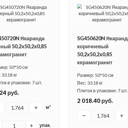
450720N Якаранда
SG450620N Якаранд
ный 50,2x50,2x0,85
коричневый
рамогранит
50,2x50,2x0,85
керамогранит
мер: 50*50 см
 33.18 кг
Размер: 50*50 см
ок в упаковке: 7 шт.
Вес: 33.18 кг
Плиток в упаковке: 7 шт.
24 руб.
2 018.40 руб.
м²
упак.