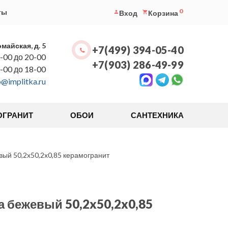
0
ты
Вход
Корзина
омайская, д. 5
+7(499) 394-05-40
-00 до 20-00
+7(903) 286-49-99
0-00 до 18-00
o@implitka.ru
ОГРАНИТ
ОБОИ
САНТЕХНИКА
ый 50,2x50,2x0,85 керамогранит
 бежевый 50,2x50,2x0,85