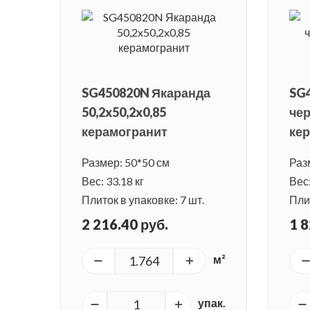
SG450820N Якаранда
SG
50,2x50,2x0,85
чер
керамогранит
ке
Размер: 50*50 см
Раз
Вес: 33.18 кг
Вес:
Плиток в упаковке: 7 шт.
Плит
2 216.40 руб.
1 8
м²
упак.