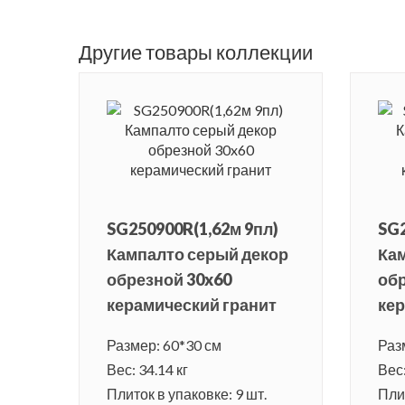
Другие товары коллекции
SG250900R(1,62м 9пл)
SG2
Кампалто серый декор
Ка
обрезной 30x60
обр
керамический гранит
кер
Размер: 60*30 см
Раз
Вес: 34.14 кг
Вес:
Плиток в упаковке: 9 шт.
Плит