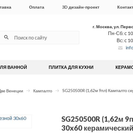
тавка
Оплата
3D дизайн-проект
Контак
г. Москва, ул. Перв
Пн-Сб: с 10
Вс: с 1
inf
ДЛЯ ВАННОЙ
ПЛИТКА ДЛЯ КУХНИ
КЕРАМ
SG250500R (1,62м 9пл) Кампалто се
Две Венеции
Кампалто
SG250500R (1,62м 9
30x60 керамический