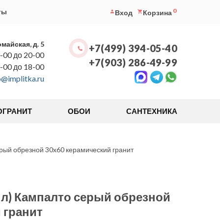
0
ты
Вход
Корзина
омайская, д. 5
+7(499) 394-05-40
-00 до 20-00
+7(903) 286-49-99
0-00 до 18-00
o@implitka.ru
ОГРАНИТ
ОБОИ
САНТЕХНИКА
рый обрезной 30x60 керамический гранит
пл) Кампалто серый обрезной
 гранит