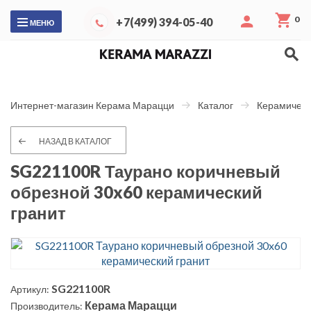
0
+7(499) 394-05-40
МЕНЮ
Интернет-магазин Керама Марацци
Каталог
Керамическ
НАЗАД В КАТАЛОГ
SG221100R Таурано коричневый
обрезной 30x60 керамический
гранит
SG221100R
Артикул:
Керама Марацци
Производитель: