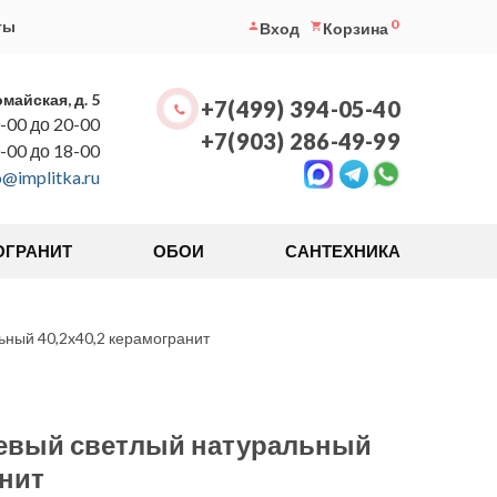
0
ты
Вход
Корзина
омайская, д. 5
+7(499) 394-05-40
-00 до 20-00
+7(903) 286-49-99
0-00 до 18-00
o@implitka.ru
ОГРАНИТ
ОБОИ
САНТЕХНИКА
ный 40,2x40,2 керамогранит
евый светлый натуральный
анит