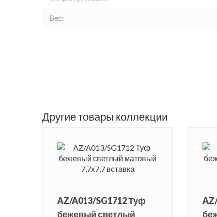
Вес:
Другие товары коллекции
AZ/A013/SG1712 Туф
AZ
бежевый светлый
бе