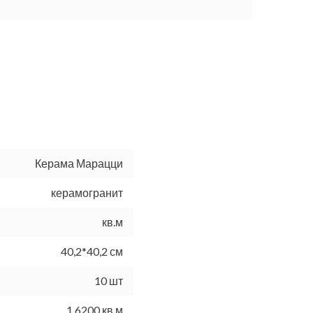
Керама Марацци
керамогранит
кв.м
40,2*40,2 см
10 шт
1.6200 кв.м