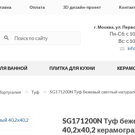
тавка
Оплата
3D дизайн-проект
Контак
г. Москва, ул. Перв
Пн-Сб: с 10
Вс: с 1
inf
ДЛЯ ВАННОЙ
ПЛИТКА ДЛЯ КУХНИ
КЕРАМ
SG171200N Туф бежевый светлый натураль
Португалия
Туф
SG171200N Туф беж
40,2x40,2 керамогр