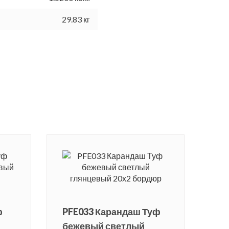
29.83 кг
ф
PFE033 Карандаш Туф
бежевый светлый