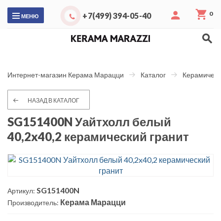
0
+7(499) 394-05-40
МЕНЮ
Интернет-магазин Керама Марацци
Каталог
Керамическ
НАЗАД В КАТАЛОГ
SG151400N Уайтхолл белый
40,2x40,2 керамический гранит
SG151400N
Артикул:
Керама Марацци
Производитель: