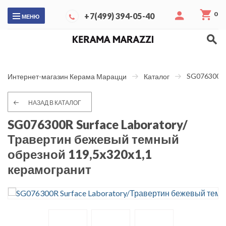
0
+7(499) 394-05-40
МЕНЮ
SG076300R 
Интернет-магазин Керама Марацци
Каталог
НАЗАД В КАТАЛОГ
SG076300R Surface Laboratory/
Травертин бежевый темный
обрезной 119,5x320x1,1
керамогранит