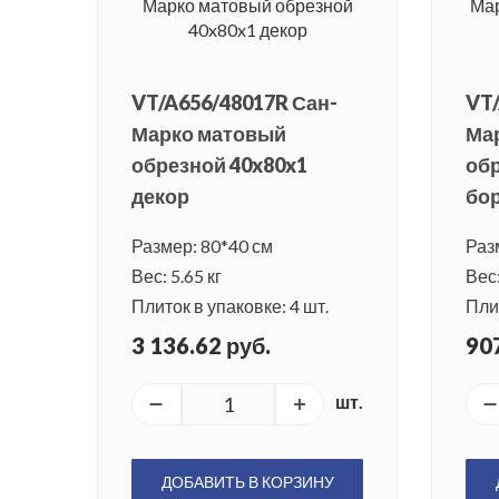
VT/A656/48017R Сан-
VT/
Марко матовый
Ма
обрезной 40x80x1
обр
декор
бо
Размер: 80*40 см
Раз
Вес: 5.65 кг
Вес:
Плиток в упаковке: 4 шт.
Плит
3 136.62 руб.
907
шт.
ДОБАВИТЬ В КОРЗИНУ