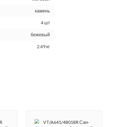
камень
4 шт
бежевый
2.49 кг