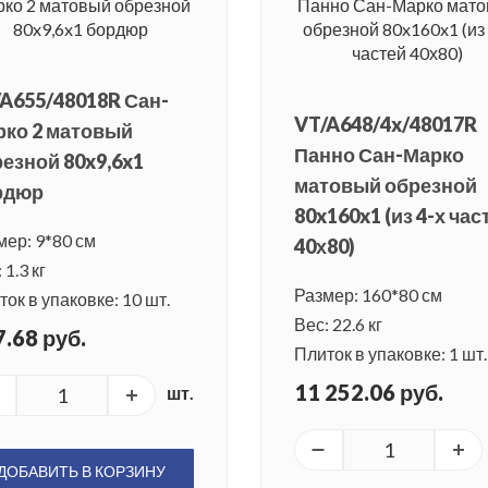
A655/48018R Сан-
VT/A648/4x/48017R
рко 2 матовый
Панно Сан-Марко
езной 80x9,6x1
матовый обрезной
рдюр
80x160x1 (из 4-х час
мер: 9*80 см
40х80)
 1.3 кг
Размер: 160*80 см
ок в упаковке: 10 шт.
Вес: 22.6 кг
.68 руб.
Плиток в упаковке: 1 шт.
11 252.06 руб.
шт.
ДОБАВИТЬ В КОРЗИНУ