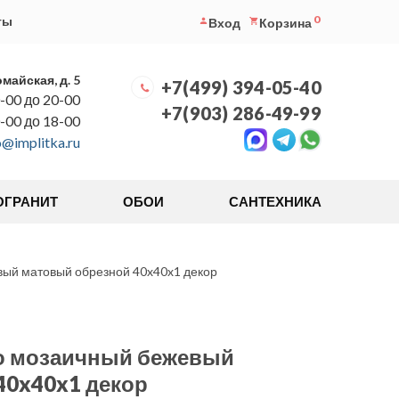
0
ты
Вход
Корзина
омайская, д. 5
+7(499) 394-05-40
-00 до 20-00
+7(903) 286-49-99
0-00 до 18-00
o@implitka.ru
ОГРАНИТ
ОБОИ
САНТЕХНИКА
ый матовый обрезной 40x40x1 декор
о мозаичный бежевый
40x40x1 декор