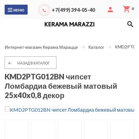
0
+7(499) 394-05-40
МЕНЮ
KMD2PTG012
Интернет-магазин Керама Марацци
Каталог
НАЗАД В КАТАЛОГ
KMD2PTG012BN чипсет
Ломбардиа бежевый матовый
25x40x0,8 декор