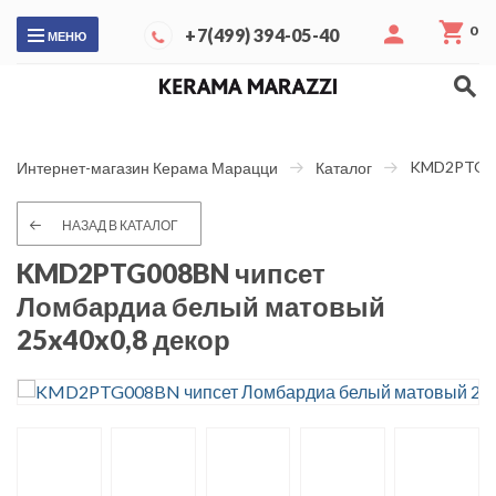
0
+7(499) 394-05-40
МЕНЮ
KMD2PTG008
Интернет-магазин Керама Марацци
Каталог
НАЗАД В КАТАЛОГ
KMD2PTG008BN чипсет
Ломбардиа белый матовый
25x40x0,8 декор