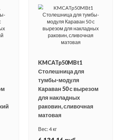
KMCATp50MBt1
Столешница для
тумбы-модуля
ом
Караван 50 с вырезом
для накладных
кий
раковин, сливочная
матовая
Вес: 4 кг