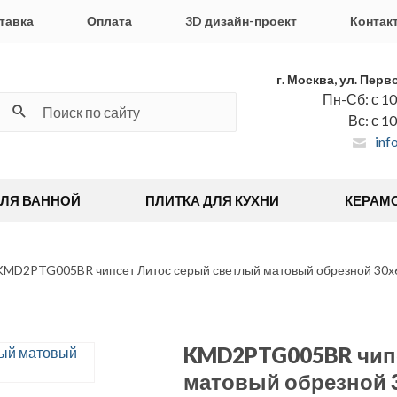
тавка
Оплата
3D дизайн-проект
Контак
г. Москва, ул. Перв
Пн-Сб: с 10
Вс: с 1
inf
ДЛЯ ВАННОЙ
ПЛИТКА ДЛЯ КУХНИ
КЕРАМ
KMD2PTG005BR чипсет Литос серый светлый матовый обрезной 30x6
KMD2PTG005BR чипс
матовый обрезной 3