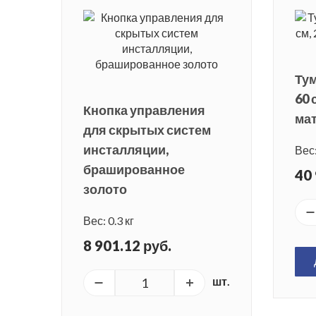
Тум
60 
Кнопка управления
ма
для скрытых систем
инсталляции,
Вес:
брашированное
40 
золото
Вес: 0.3 кг
8 901.12 руб.
шт.