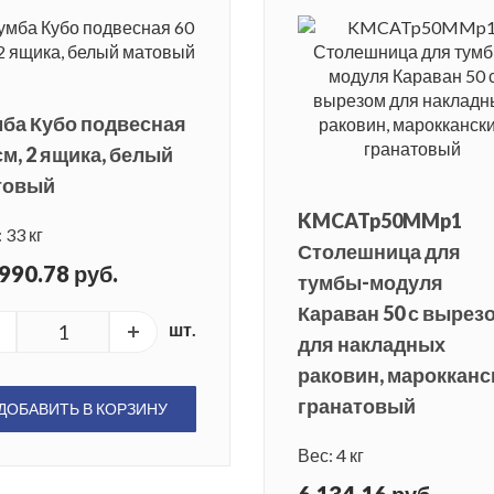
ба Кубо подвесная
см, 2 ящика, белый
товый
KMCATp50MMp1
 33 кг
Столешница для
990.78 руб.
тумбы-модуля
Караван 50 с вырез
шт.
для накладных
раковин, марокканс
гранатовый
ДОБАВИТЬ В КОРЗИНУ
Вес: 4 кг