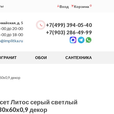
0
ты
Вход
Корзина
омайская, д. 5
+7(499) 394-05-40
-00 до 20-00
+7(903) 286-49-99
0-00 до 18-00
o@implitka.ru
ОГРАНИТ
ОБОИ
САНТЕХНИКА
0x0,9 декор
ет Литос серый светлый
0x60x0,9 декор