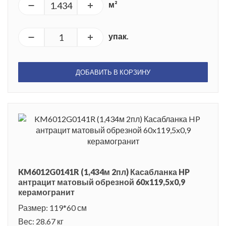
м²
упак.
ДОБАВИТЬ В КОРЗИНУ
KM6012G0141R (1,434м 2пл) Касабланка HP
антрацит матовый обрезной 60x119,5x0,9
керамогранит
Размер: 119*60 см
Вес: 28.67 кг