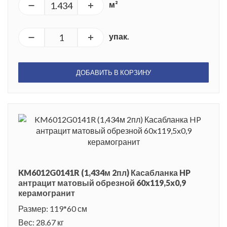
м²
упак.
ДОБАВИТЬ В КОРЗИНУ
KM6012G0141R (1,434м 2пл) Касабланка HP
антрацит матовый обрезной 60x119,5x0,9
керамогранит
Размер: 119*60 см
Вес: 28.67 кг