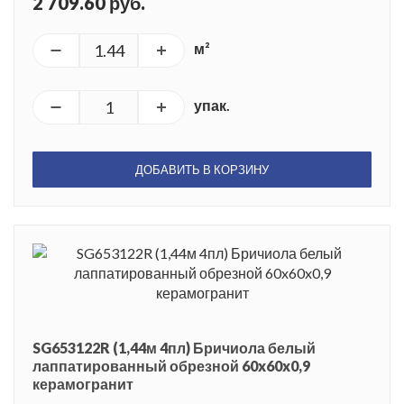
2 709.60 руб.
м²
упак.
ДОБАВИТЬ В КОРЗИНУ
SG653122R (1,44м 4пл) Бричиола белый
лаппатированный обрезной 60x60x0,9
керамогранит