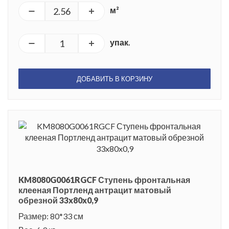
м²
упак.
ДОБАВИТЬ В КОРЗИНУ
KM8080G0061RGCF Ступень фронтальная
клееная Портленд антрацит матовый
обрезной 33x80x0,9
Размер: 80*33 см