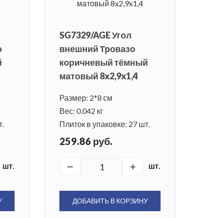
SG7329/AGE Угол
о
внешний Тровазо
й
коричневый тёмный
матовый 8x2,9x1,4
Размер: 2*8 см
Вес: 0.042 кг
т.
Плиток в упаковке: 27 шт.
259.86 руб.
шт.
шт.
У
ДОБАВИТЬ В КОРЗИНУ