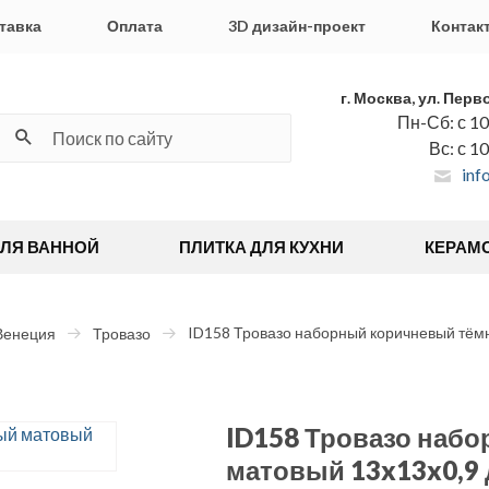
тавка
Оплата
3D дизайн-проект
Контак
г. Москва, ул. Перв
Пн-Сб: с 10
Вс: с 1
inf
ДЛЯ ВАННОЙ
ПЛИТКА ДЛЯ КУХНИ
КЕРАМ
ID158 Тровазо наборный коричневый тём
Венеция
Тровазо
ID158 Тровазо наб
матовый 13x13x0,9 