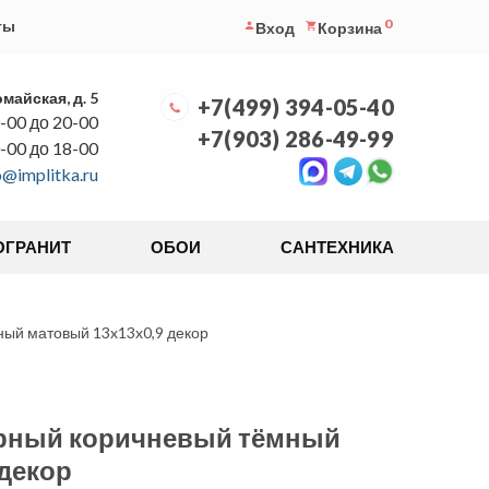
0
ты
Вход
Корзина
омайская, д. 5
+7(499) 394-05-40
-00 до 20-00
+7(903) 286-49-99
0-00 до 18-00
o@implitka.ru
ОГРАНИТ
ОБОИ
САНТЕХНИКА
ный матовый 13x13x0,9 декор
орный коричневый тёмный
декор