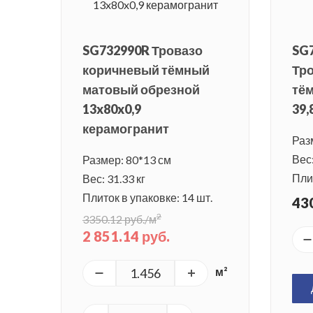
SG732990R Тровазо
SG
коричневый тёмный
Тр
матовый обрезной
тё
13x80x0,9
39,
керамогранит
Раз
Вес:
Размер: 80*13 см
Плит
Вес: 31.33 кг
Плиток в упаковке: 14 шт.
430
2
3350.12 руб./м
2 851.14 руб.
м²