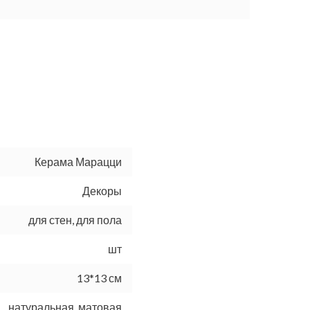
Керама Марацци
Декоры
для стен, для пола
шт
13*13 см
натуральная, матовая