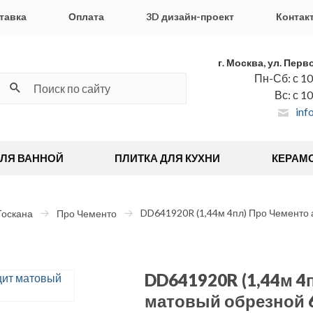
тавка
Оплата
3D дизайн-проект
Контак
г. Москва, ул. Перв
Пн-Сб: с 10
Вс: с 1
inf
ДЛЯ ВАННОЙ
ПЛИТКА ДЛЯ КУХНИ
КЕРАМ
DD641920R (1,44м 4пл) Про Чементо 
Тоскана
Про Чементо
DD641920R (1,44м 4
матовый обрезной 