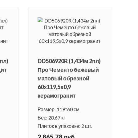
пл)
DD506920R (1,434м 2пл)
цит
Про Чементо бежевый
матовый обрезной
60x119,5x0,9
керамогранит
Размер: 119*60 см
Вес: 28.67 кг
Плиток в упаковке: 2 шт.
2 865.78 руб.