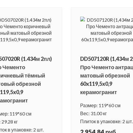
07020R (1.434м 2пл)
DD507120R (1,434м 2
о Чементо
Про Чементо антра
ричневый тёмный
матовый обрезной
товый обрезной
60x119,5x0,9
119,5x0,9
керамогранит
рамогранит
Размер: 119*60 см
Вес: 31.00 кг
мер: 119*60 см
Плиток в упаковке: 2 шт.
 29.28 кг
ок в упаковке: 2 шт.
2 954.84 руб.