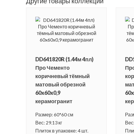
Другие товары коллекции
DD641820R (1.44м 4пл)
DD5
Про Чементо
Пр
коричневый тёмный
ко
матовый обрезной
ма
60x60x0,9
60x
керамогранит
ке
Размер: 60*60 см
Раз
Вес: 29.13 кг
Вес:
Плиток в упаковке: 4 шт.
Плит