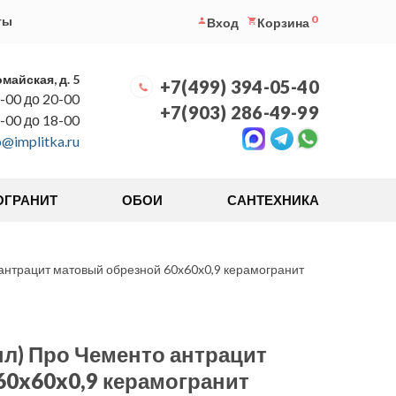
0
ты
Вход
Корзина
омайская, д. 5
+7(499) 394-05-40
-00 до 20-00
+7(903) 286-49-99
0-00 до 18-00
o@implitka.ru
ОГРАНИТ
ОБОИ
САНТЕХНИКА
антрацит матовый обрезной 60x60x0,9 керамогранит
пл) Про Чементо антрацит
60x60x0,9 керамогранит