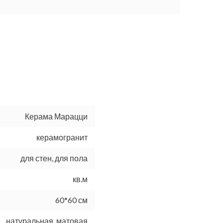
Керама Марацци
керамогранит
для стен, для пола
кв.м
60*60 см
натуральная, матовая