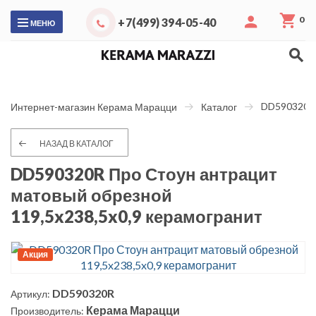
0
+7(499) 394-05-40
МЕНЮ
DD590320R 
Интернет-магазин Керама Марацци
Каталог
НАЗАД В КАТАЛОГ
DD590320R Про Стоун антрацит
матовый обрезной
119,5x238,5x0,9 керамогранит
Акция
DD590320R
Артикул:
Керама Марацци
Производитель: