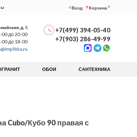
0
ты
Вход
Корзина
омайская, д. 5
+7(499) 394-05-40
-00 до 20-00
+7(903) 286-49-99
0-00 до 18-00
o@implitka.ru
ОГРАНИТ
ОБОИ
САНТЕХНИКА
а Cubo/Кубо 90 правая с