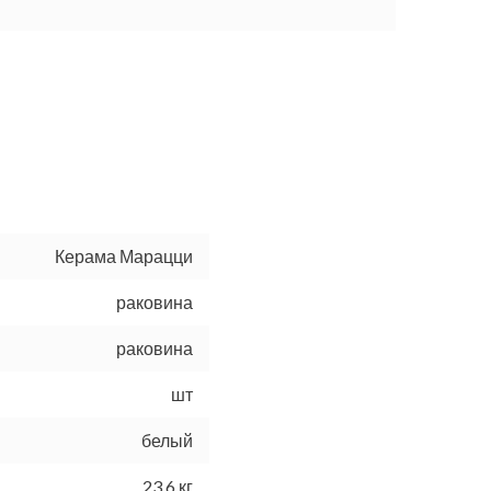
Керама Марацци
раковина
раковина
шт
белый
23.6 кг