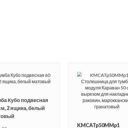
ба Кубо подвесная
см, 2 ящика, белый
товый
KMCATp50MMp1