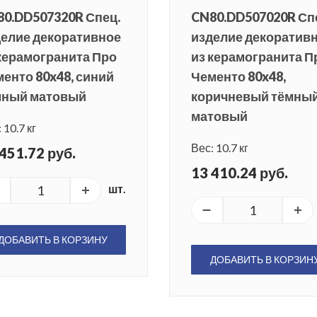
0.DD507320R Спец.
CN80.DD507020R Сп
делие декоративное
изделие декоратив
керамогранита Про
из керамогранита П
енто 80x48, синий
Чементо 80x48,
мный матовый
коричневый тёмны
матовый
 10.7 кг
Вес: 10.7 кг
451.72 руб.
13 410.24 руб.
шт.
ДОБАВИТЬ В КОРЗИНУ
ДОБАВИТЬ В КОРЗИН