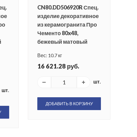
ец.
CN80.DD506920R Спец.
ное
изделие декоративное
ро
из керамогранита Про
Чементо 80x48,
й
бежевый матовый
Вес: 10.7 кг
16 621.28 руб.
шт.
шт.
ДОБАВИТЬ В КОРЗИНУ
У