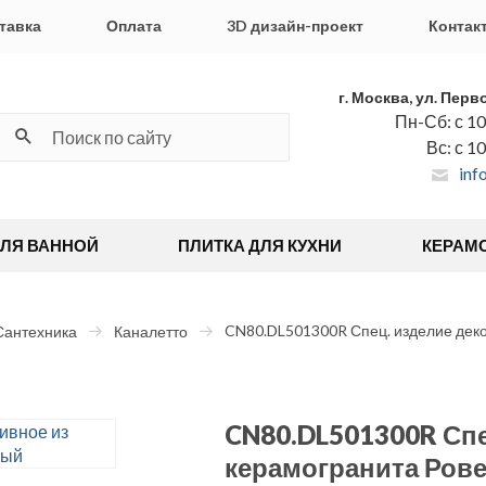
тавка
Оплата
3D дизайн-проект
Контак
г. Москва, ул. Перв
Пн-Сб: с 10
Вс: с 1
inf
ДЛЯ ВАННОЙ
ПЛИТКА ДЛЯ КУХНИ
КЕРАМ
CN80.DL501300R Спец. изделие деко
Сантехника
Каналетто
CN80.DL501300R Спе
керамогранита Рове