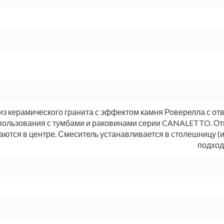
з керамического гранита с эффектом камня Роверелла с отв
пользования с тумбами и раковинами серии CANALETTO. От
аются в центре. Смеситель устанавливается в столешницу (
подход