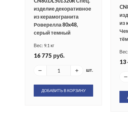
CN80.DL501320R Спец.
CN8
изделие декоративное
из
из керамогранита
из 
Роверелла 80x48,
Чем
серый темный
тё
Вес: 9.1 кг
Вес:
16 775 руб.
13 
шт.
ДОБАВИТЬ В КОРЗИНУ