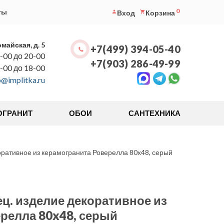
0
ты
Вход
Корзина
омайская, д. 5
+7(499) 394-05-40
-00 до 20-00
+7(903) 286-49-99
0-00 до 18-00
o@implitka.ru
ОГРАНИТ
ОБОИ
САНТЕХНИКА
ративное из керамогранита Роверелла 80x48, серый
ц. изделие декоративное из
релла 80x48, серый