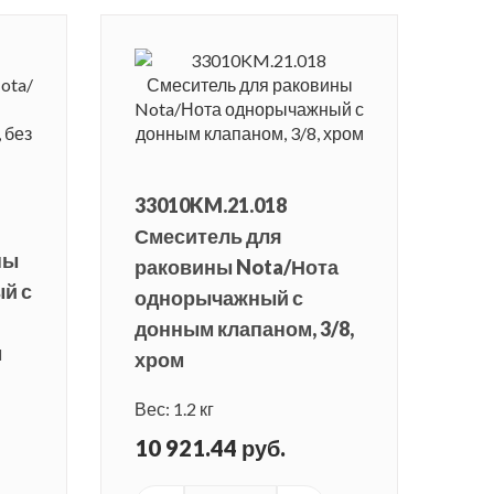
33010KM.21.018
Смеситель для
ны
раковины Nota/Нота
й с
однорычажный с
донным клапаном, 3/8,
м
хром
Вес: 1.2 кг
10 921.44 руб.