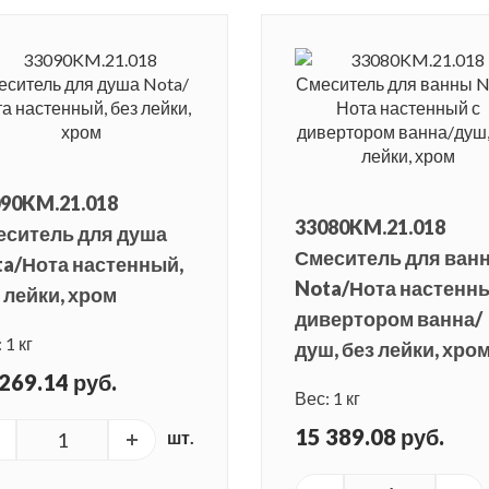
90KM.21.018
33080KM.21.018
еситель для душа
Смеситель для ван
a/Нота настенный,
Nota/Нота настенны
 лейки, хром
дивертором ванна/
 1 кг
душ, без лейки, хро
269.14 руб.
Вес: 1 кг
15 389.08 руб.
шт.