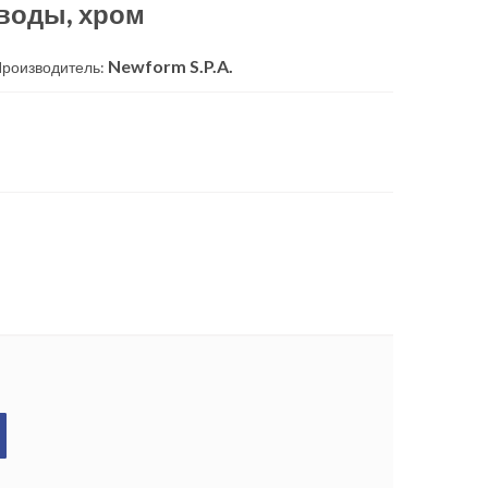
воды, хром
Newform S.P.A.
роизводитель: