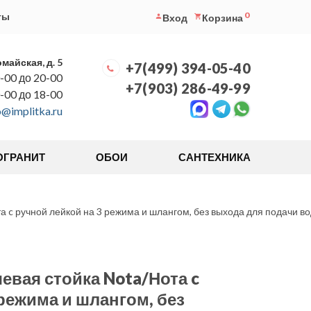
0
ты
Вход
Корзина
омайская, д. 5
+7(499) 394-05-40
-00 до 20-00
+7(903) 286-49-99
0-00 до 18-00
o@implitka.ru
ОГРАНИТ
ОБОИ
САНТЕХНИКА
 c ручной лейкой на 3 режима и шлангом, без выхода для подачи во
евая стойка Nota/Нота c
режима и шлангом, без