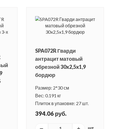
SPA072R Гварди
R
антрацит матовый
вый
обрезной 30x2,5x1,9
9
бордюр
5
Размер: 2*30 см
Вес: 0.191 кг
Плиток в упаковке: 27 шт.
394.06 руб.
шт.