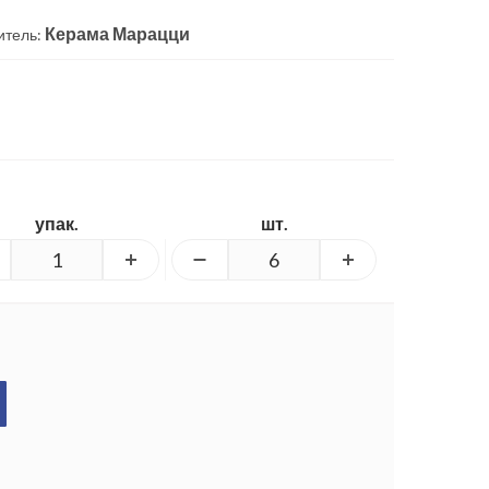
Керама Марацци
итель:
упак.
шт.