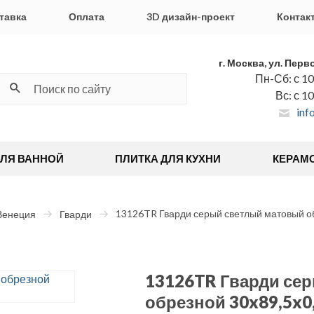
тавка
Оплата
3D дизайн-проект
Контак
г. Москва, ул. Перв
Пн-Сб: с 10
Вс: с 1
inf
ДЛЯ ВАННОЙ
ПЛИТКА ДЛЯ КУХНИ
КЕРАМ
13126TR Гварди серый светлый матовый об
Венеция
Гварди
13126TR Гварди се
обрезной 30x89,5x0