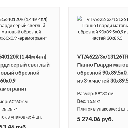
40120R (1,44м 4пл)
VT/A622/3x/13126T
арди серый светлый
Панно Гварди мато
товый обрезной
обрезной 90х89,5x0,
60x0,9
из 3-х частей 30x89.
рамогранит
Размер: 89*30 см
Вес: 15.8 кг
мер: 60*60 см
Плиток в упаковке: 1 шт.
 28.28 кг
ок в упаковке: 4 шт.
5 274.06 руб.
53.46 руб.