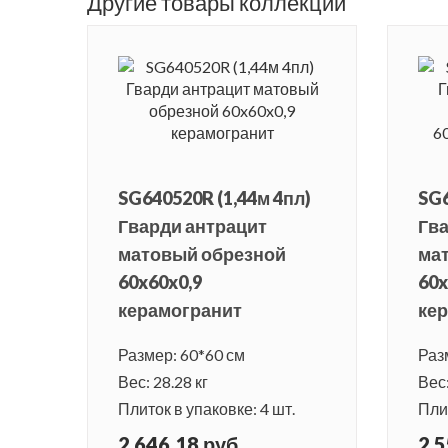
Другие товары коллекции
SG640520R (1,44м 4пл)
SG6
Гварди антрацит
Гв
матовый обрезной
ма
60x60x0,9
60x
керамогранит
ке
Размер: 60*60 см
Раз
Вес: 28.28 кг
Вес:
Плиток в упаковке: 4 шт.
Плит
2 646.18 руб.
2 5