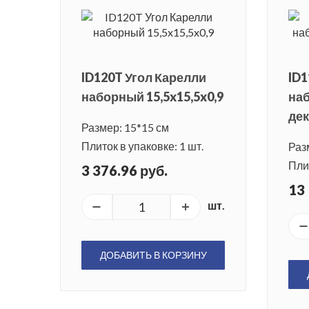
ID120T Угол Карелли
ID1
наборный 15,5x15,5x0,9
наб
де
Размер: 15*15 см
Плиток в упаковке: 1 шт.
Раз
Плит
3 376.96 руб.
13 
шт.
ДОБАВИТЬ В КОРЗИНУ