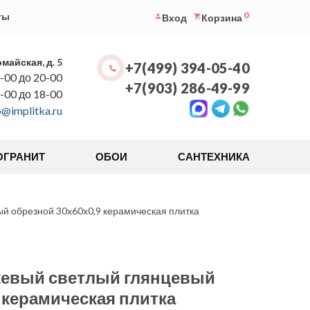
0
ты
Вход
Корзина
омайская, д. 5
+7(499) 394-05-40
-00 до 20-00
+7(903) 286-49-99
0-00 до 18-00
o@implitka.ru
ОГРАНИТ
ОБОИ
САНТЕХНИКА
й обрезной 30x60x0,9 керамическая плитка
жевый светлый глянцевый
 керамическая плитка