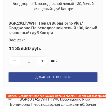
BGP.130Lh/WHT Пенал Buongiorno Plus/
Бонджорно Плюсподвесной левый 130, белый
глянцевый+дуб Кантри
Вес: 22 кг
11 356.80 руб.
шт.
ДОБАВИТЬ В КОРЗИНУ
Способ установки: подвесной### Страна сборки: Россия### Материал 